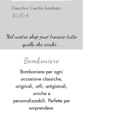
Orecchini Cerchio bombato
Limited Edition – Amare
Prezzo
Prezzo
20,00 €
20,00 €
Nel nostro shop puoi trovare tutto
quello che cerchi...
Bomboniere
Bomboniere per ogni
occasione classiche,
originali, utili, artigianali,
uniche e
personalizzabili. Perfette per
sorprendere.