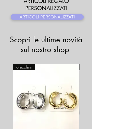
ARTICOLI REGALO
PERSONALIZZATI
ARTICOLI PERSONALIZZATI
Scopri le ultime novità
sul nostro shop
orecchini
Pasticceria