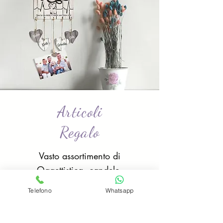
Articoli
Regalo
Vasto assortimento di
Oggettistica, candele,
profumatori d'ambiente.
Telefono
Whatsapp
portafoto e molto altro
perfetti per i tuoi regali