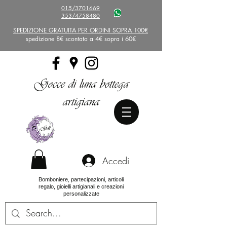
015/3701669
353/4758480
SPEDIZIONE GRATUITA PER ORDINI SOPRA 100€
spedizione 8€ scontata a 4€ sopra i 60€
Gocce di luna bottega
artigiana
Accedi
Bomboniere, partecipazioni, articoli
regalo, gioielli artigianali e creazioni
personalizzate