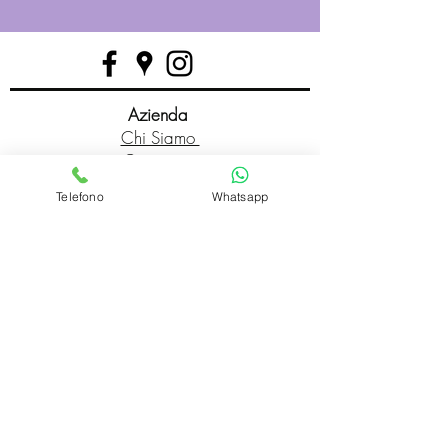
Azienda
Chi Siamo
Contattaci
Dove siamo
Telefono
Whatsapp
Recensioni
Servizio Clienti
Modalità di Pagamento
Condizioni di vendita
Cambi e Resi
Spese e tempi di Trasporto
Politica sulla privacy
Hai bisogno di aiuto?
Dal Martedì al Venerdì