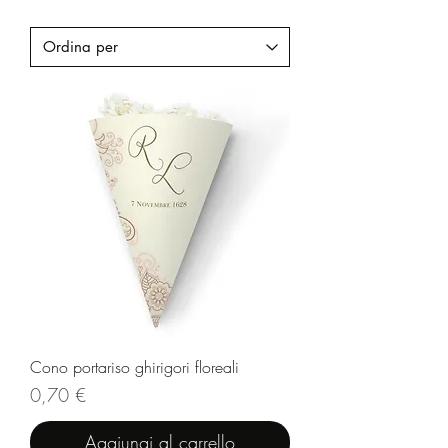
Cono portariso ghirigori floreali
Prezzo
0,70 €
Aggiungi al carrello