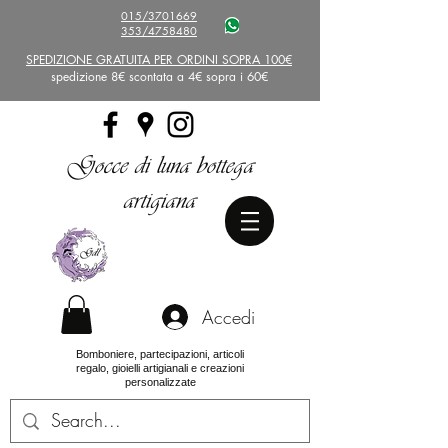
015/3701669
353/4758480
SPEDIZIONE GRATUITA PER ORDINI SOPRA 100€
spedizione 8€ scontata a 4€ sopra i 60€
Gocce di luna bottega
artigiana
Accedi
Bomboniere, partecipazioni, articoli
regalo, gioielli artigianali e creazioni
personalizzate