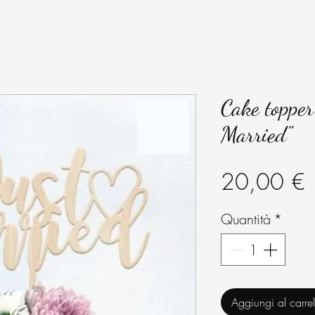
Cake topper 
Married"
P
20,00 €
Quantità
*
Aggiungi al carrel