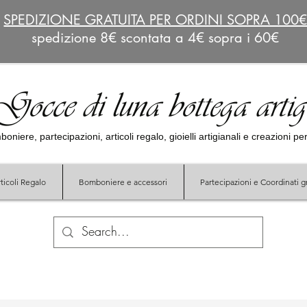
SPEDIZIONE GRATUITA PER ORDINI SOPRA 100
spedizione 8€ scontata a 4€ sopra i 60€
Gocce di luna bottega arti
oniere, partecipazioni, articoli regalo, gioielli artigianali e creazioni p
ticoli Regalo
Bomboniere e accessori
Partecipazioni e Coordinati gr