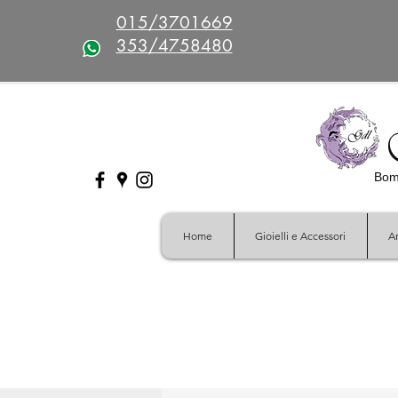
015/3701669
353/4758480
Bomb
Home
Gioielli e Accessori
Ar