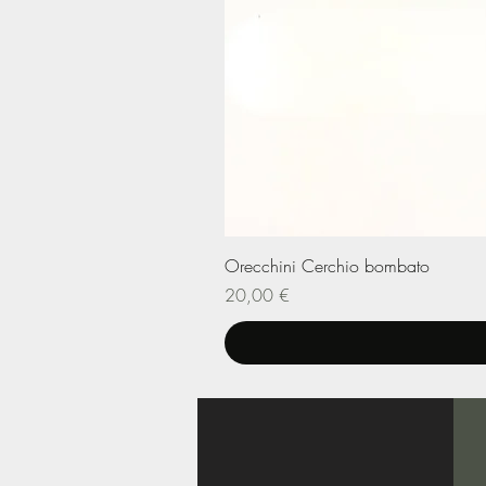
Orecchini Cerchio bombato
Prezzo
20,00 €