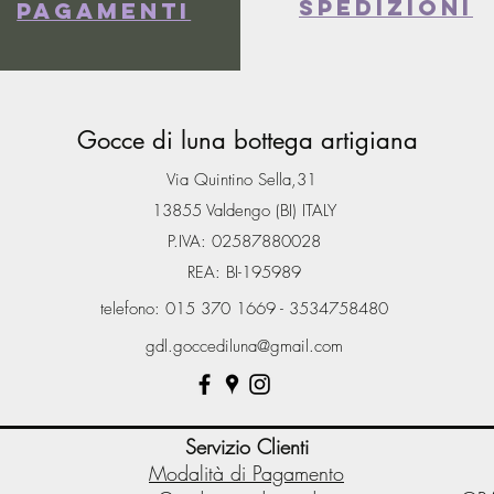
spedizioni
Pagamenti
Gocce di luna bottega artigiana
Via Quintino Sella,31
13855 Valdengo (BI) ITALY
P.IVA: 02587880028
REA: BI-195989
telefono: 015 370 1669 - 3534758480
gdl.goccediluna@gmail.com
Servizio Clienti
Modalità di Pagamento