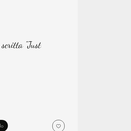
scritta "Just
rezzo
lo