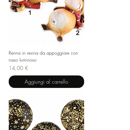
Renna in resina da appoggiare con
naso luminoso
Prezzo
14,00 €
Aggiungi al carrello