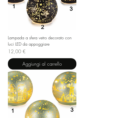
Lampada a sfera vetro decorato con
luci LED da appoggiare
Prezzo
12,00 €
Aggiungi al carrello