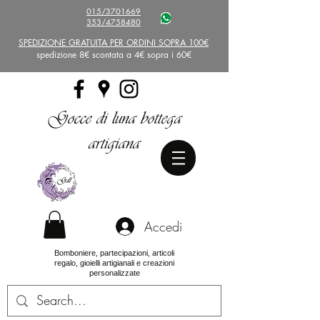
015/3701669
353/4758480
SPEDIZIONE GRATUITA PER ORDINI SOPRA 100€
spedizione 8€ scontata a 4€ sopra i 60€
Gocce di luna bottega
artigiana
Accedi
Bomboniere, partecipazioni, articoli
regalo, gioielli artigianali e creazioni
personalizzate