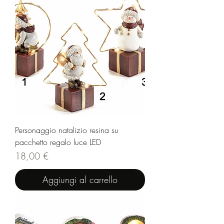
Personaggio natalizio resina su
pacchetto regalo luce LED
Prezzo
18,00 €
Aggiungi al carrello