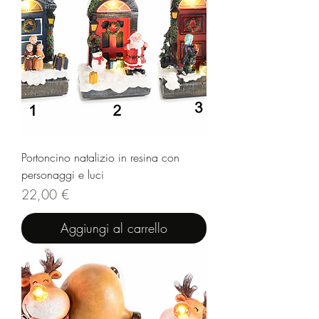
Portoncino natalizio in resina con
personaggi e luci
Prezzo
22,00 €
Aggiungi al carrello