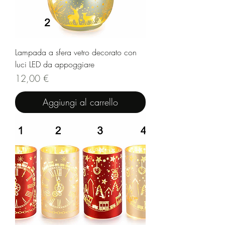
Lampada a sfera vetro decorato con
luci LED da appoggiare
Prezzo
12,00 €
Aggiungi al carrello