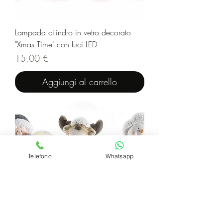
Lampada cilindro in vetro decorato
"Xmas Time" con luci LED
Prezzo
15,00 €
Aggiungi al carrello
Telefono
Whatsapp