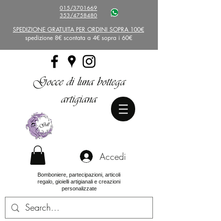
015/3701669
353/4758480
SPEDIZIONE GRATUITA PER ORDINI SOPRA 100€
spedizione 8€ scontata a 4€ sopra i 60€
Gocce di luna bottega
artigiana
Accedi
Bomboniere, partecipazioni, articoli
regalo, gioielli artigianali e creazioni
personalizzate