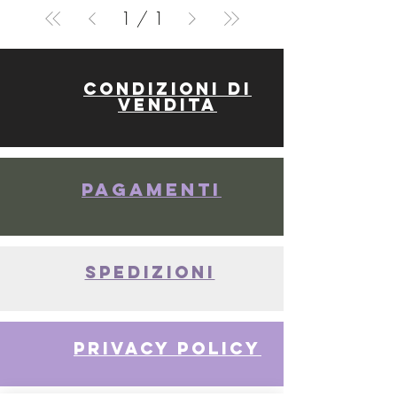
1
/
1
Condizioni di
vendita
Pagamenti
spedizioni
privacy policy