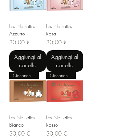
Les Noisettes
Les Noisettes
Azzurro
Rosa
Prezzo
Prezzo
30,00 €
30,00 €
Aggiungi al
Aggiungi al
carrello
carrello
Cioconocciola
Cioconocciola
Les Noisettes
Les Noisettes
Bianco
Rosso
Prezzo
Prezzo
30,00 €
30,00 €