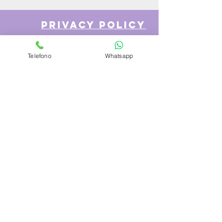
privacy policy
Telefono
Whatsapp
Azienda
Chi Siamo
Contattaci
Dove siamo
Recensioni
Servizio Clienti
Modalità di Pagamento
Condizioni di vendita
Cambi e Resi
Spese e tempi di Trasporto
Politica sulla privacy