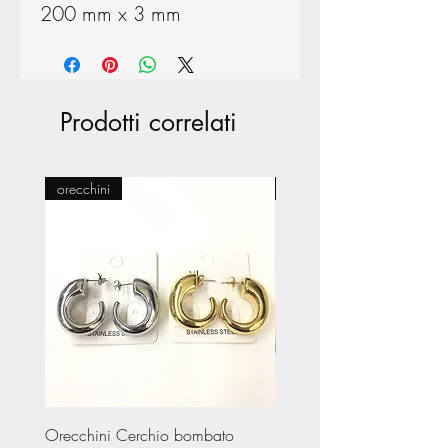
200 mm x 3 mm
Prodotti correlati
orecchini
Pasticceria
Orecchini Cerchio bombato
Limited Edition – Amare