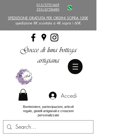
015/3701669
353/4758480
SPEDIZIONE GRATUITA PER ORDINI SOPRA 100€
spedizione 8€ scontata a 4€ sopra i 60€
Gocce di luna bottega
artigiana
Accedi
Bomboniere, partecipazioni, articoli
regalo, gioielli artigianali e creazioni
personalizzate