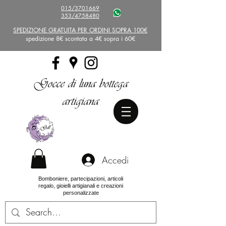
015/3701669
353/4758480
SPEDIZIONE GRATUITA PER ORDINI SOPRA 100€
spedizione 8€ scontata a 4€ sopra i 60€
Gocce di luna bottega
artigiana
Accedi
Bomboniere, partecipazioni, articoli
regalo, gioielli artigianali e creazioni
personalizzate