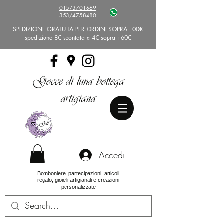
015/3701669
353/4758480
SPEDIZIONE GRATUITA PER ORDINI SOPRA 100€
spedizione 8€ scontata a 4€ sopra i 60€
Gocce di luna bottega
artigiana
Accedi
Bomboniere, partecipazioni, articoli
regalo, gioielli artigianali e creazioni
personalizzate