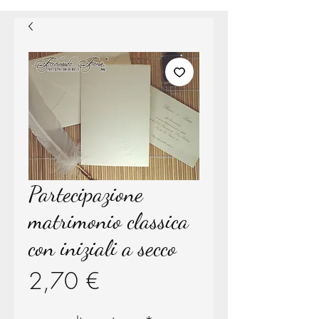
Partecipazione
matrimonio classica
con iniziali a secco
Prezzo
2,70 €