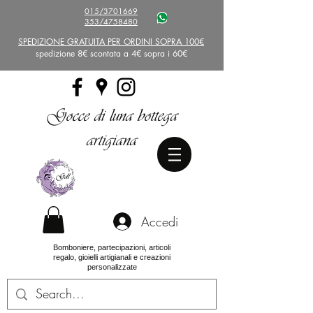
015/3701669
353/4758480
SPEDIZIONE GRATUITA PER ORDINI SOPRA 100€
spedizione 8€ scontata a 4€ sopra i 60€
Gocce di luna bottega
artigiana
Accedi
Bomboniere, partecipazioni, articoli
regalo, gioielli artigianali e creazioni
personalizzate