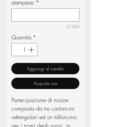
stampare:
*
0/500
Quantità
*
Aggiungi al carrello
Acquista ora
Partecipazione di nozze
composta da tre cartoncini
rettangolari ed un talloncino
per i nomi degli sposi, in