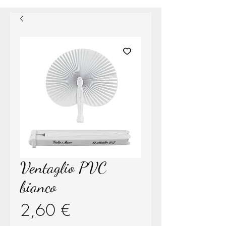
Ventaglio PVC
bianco
Prezzo
2,60 €