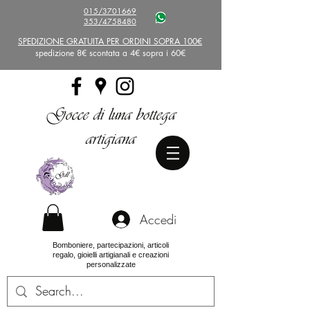
015/3701669
353/4758480
SPEDIZIONE GRATUITA PER ORDINI SOPRA 100€
spedizione 8€ scontata a 4€ sopra i 60€
Gocce di luna bottega
artigiana
Accedi
Bomboniere, partecipazioni, articoli
regalo, gioielli artigianali e creazioni
personalizzate