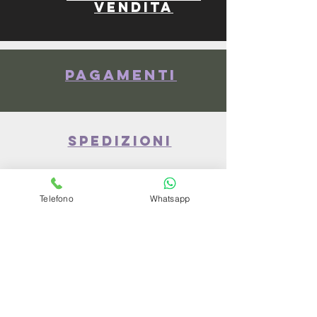
vendita
Pagamenti
spedizioni
Telefono
Whatsapp
privacy policy
Azienda
Chi Siamo