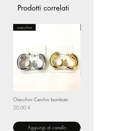
Prodotti correlati
orecchini
Pasticceria
Orecchini Cerchio bombato
Limited Edition – Amare
Prezzo
Prezzo
20,00 €
20,00 €
Aggiungi al carrello