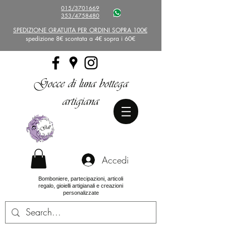
015/3701669
353/4758480
SPEDIZIONE GRATUITA PER ORDINI SOPRA 100€
spedizione 8€ scontata a 4€ sopra i 60€
Gocce di luna bottega
artigiana
Accedi
Bomboniere, partecipazioni, articoli
regalo, gioielli artigianali e creazioni
personalizzate