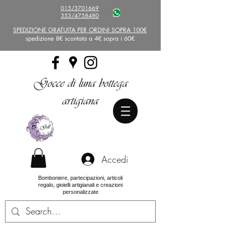
015/3701669
353/4758480
SPEDIZIONE GRATUITA PER ORDINI SOPRA 100€
spedizione 8€ scontata a 4€ sopra i 60€
Gocce di luna bottega
artigiana
Accedi
Bomboniere, partecipazioni, articoli
regalo, gioielli artigianali e creazioni
personalizzate