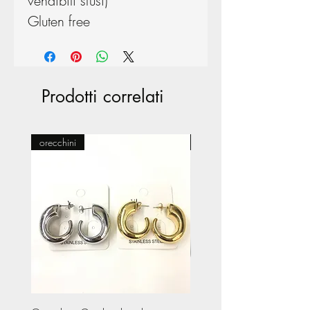
vendibili sfusi)
Gluten free
Prodotti correlati
orecchini
Pasticceria