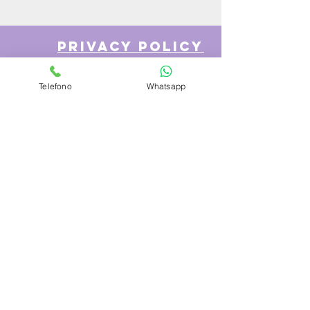
privacy policy
Telefono
Whatsapp
Azienda
Chi Siamo
Contattaci
Dove siamo
Recensioni
Servizio Clienti
Modalità di Pagamento
Condizioni di vendita
Cambi e Resi
Spese e tempi di Trasporto