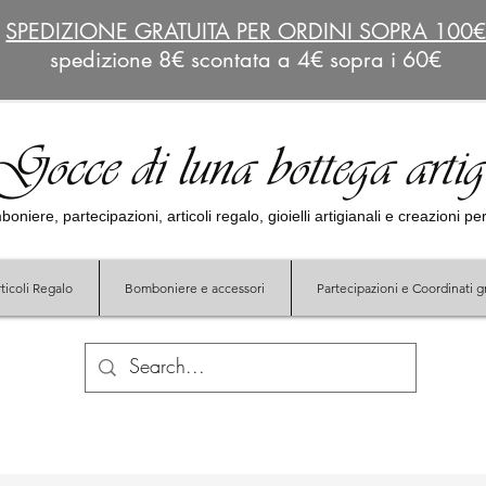
SPEDIZIONE GRATUITA PER ORDINI SOPRA 100
spedizione 8€ scontata a 4€ sopra i 60€
Gocce di luna bottega arti
oniere, partecipazioni, articoli regalo, gioielli artigianali e creazioni p
ticoli Regalo
Bomboniere e accessori
Partecipazioni e Coordinati gr