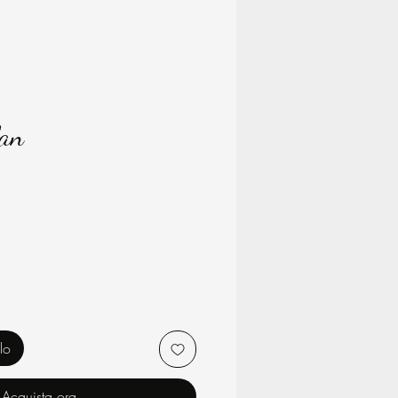
lan
rezzo
lo
Acquista ora