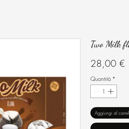
Two Milk f
P
28,00 €
Quantità
*
Aggiungi al carrel