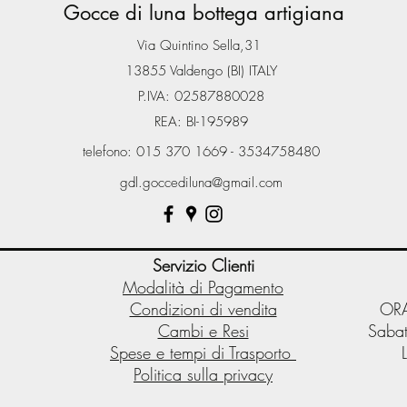
Gocce di luna bottega artigiana
Via Quintino Sella,31
13855 Valdengo (BI) ITALY
P.IVA: 02587880028
REA: BI-195989
telefono: 015 370 1669 - 3534758480
gdl.goccediluna@gmail.com
Servizio Clienti
Modalità di Pagamento
Condizioni di vendita
ORA
Cambi e Resi
Sabat
Spese e tempi di Trasporto
Politica sulla privacy