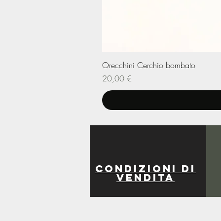
Orecchini Cerchio bombato
Prezzo
20,00 €
Condizioni di
vendita