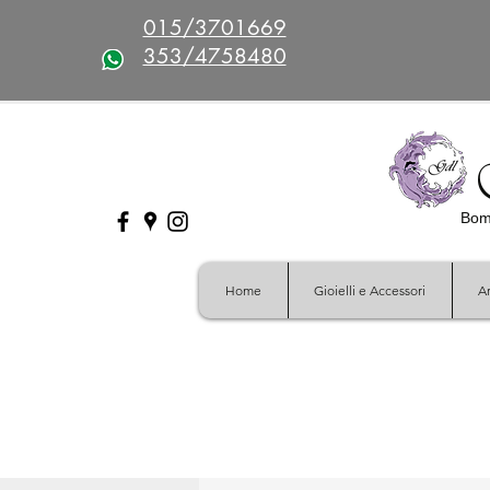
015/3701669
353/4758480
Bomb
Home
Gioielli e Accessori
Ar