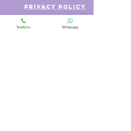
privacy policy
Telefono
Whatsapp
Azienda
Chi Siamo
Contattaci
Dove siamo
Recensioni
Servizio Clienti
Modalità di Pagamento
Condizioni di vendita
Cambi e Resi
Spese e tempi di Trasporto
Politica sulla privacy
Hai bisogno di aiuto?