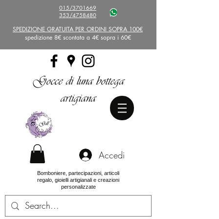
015/3701669
353/4758480
SPEDIZIONE GRATUITA PER ORDINI SOPRA 100€
spedizione 8€ scontata a 4€ sopra i 60€
Gocce di luna bottega
artigiana
Accedi
Bomboniere, partecipazioni, articoli
regalo, gioielli artigianali e creazioni
personalizzate