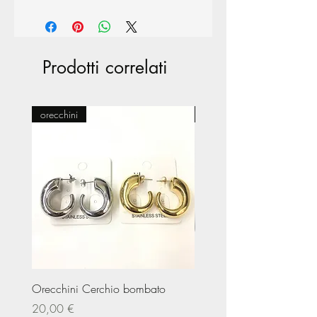
Prodotti correlati
orecchini
Pasticceria
Orecchini Cerchio bombato
Limited Edition – Amare
Prezzo
Prezzo
20,00 €
20,00 €