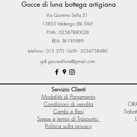
Gocce di luna bottega artigiana
Via Quintino Sella,31
13855 Valdengo (BI) ITALY
P.IVA: 02587880028
REA: BI-195989
telefono: 015 370 1669 - 3534758480
gdl.goccediluna@gmail.com
Servizio Clienti
Modalità di Pagamento
Condizioni di vendita
ORA
Cambi e Resi
Sabat
Spese e tempi di Trasporto
Politica sulla privacy