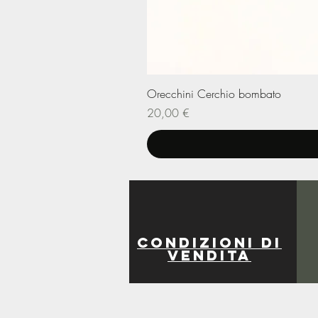
Orecchini Cerchio bombato
Prezzo
20,00 €
Condizioni di
vendita