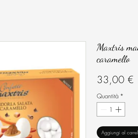
Maxtris ma
caramello
P
33,00 €
Quantità
*
Aggiungi al carrel