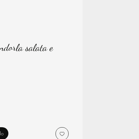
ndorla salata e
rezzo
lo