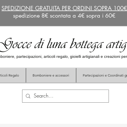
SPEDIZIONE GRATUITA PER ORDINI SOPRA 100
spedizione 8€ scontata a 4€ sopra i 60€
Gocce di luna bottega arti
oniere, partecipazioni, articoli regalo, gioielli artigianali e creazioni p
ticoli Regalo
Bomboniere e accessori
Partecipazioni e Coordinati gr