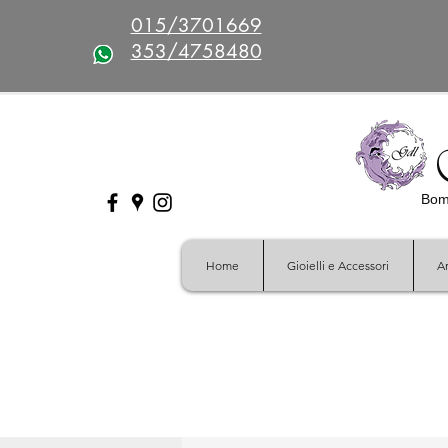
015/3701669
353/4758480
Bomb
Home
Gioielli e Accessori
Ar