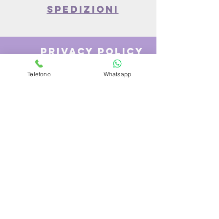
spedizioni
privacy policy
Telefono
Whatsapp
Azienda
Chi Siamo
Contattaci
Dove siamo
Recensioni
Servizio Clienti
Modalità di Pagamento
Condizioni di vendita
Cambi e Resi