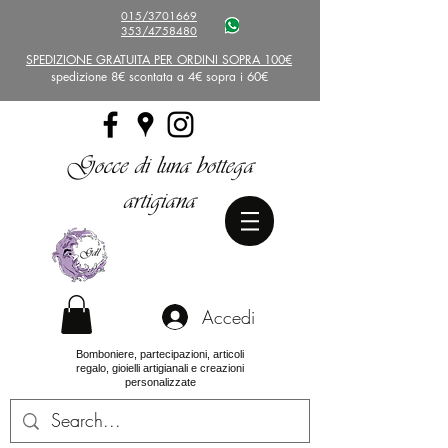
015/3701669
353/4758480
SPEDIZIONE GRATUITA PER ORDINI SOPRA 100€
spedizione 8€ scontata a 4€ sopra i 60€
Gocce di luna bottega
artigiana
Accedi
Bomboniere, partecipazioni, articoli
regalo, gioielli artigianali e creazioni
personalizzate