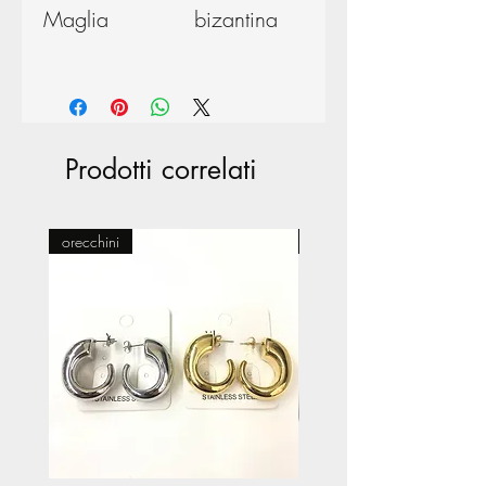
Maglia
bizantina
Prodotti correlati
orecchini
Pasticceria