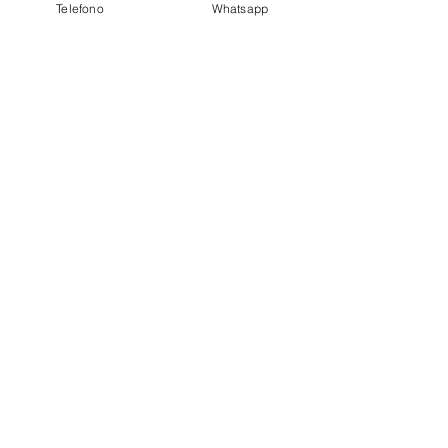
Telefono
Whatsapp
privacy policy
Azienda
Chi Siamo
Contattaci
Dove siamo
Recensioni
Servizio Clienti
Modalità di Pagamento
Condizioni di vendita
Cambi e Resi