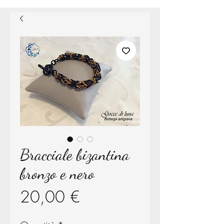
Bracciale bizantina
bronzo e nero
Prezzo
20,00 €