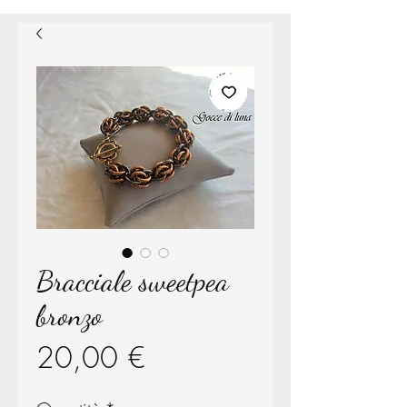
Bracciale sweetpea
bronzo
Prezzo
20,00 €