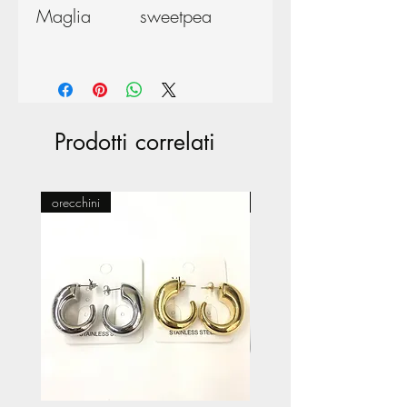
Maglia
sweetpea
Prodotti correlati
orecchini
Pasticceria