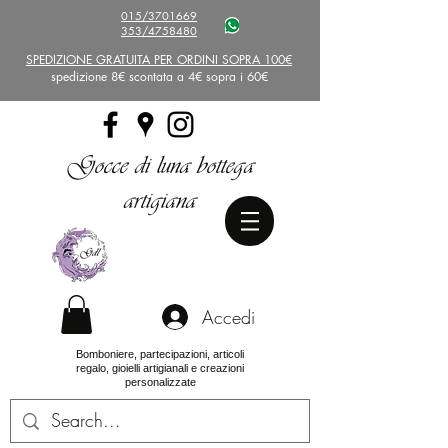
015/3701669
353/4758480
SPEDIZIONE GRATUITA PER ORDINI SOPRA 100€
spedizione 8€ scontata a 4€ sopra i 60€
Gocce di luna bottega
artigiana
Accedi
Bomboniere, partecipazioni, articoli
regalo, gioielli artigianali e creazioni
personalizzate