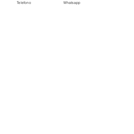
Telefono
Whatsapp
privacy policy
Azienda
Chi Siamo
Contattaci
Dove siamo
Recensioni
Servizio Clienti
Modalità di Pagamento
Condizioni di vendita
Cambi e Resi