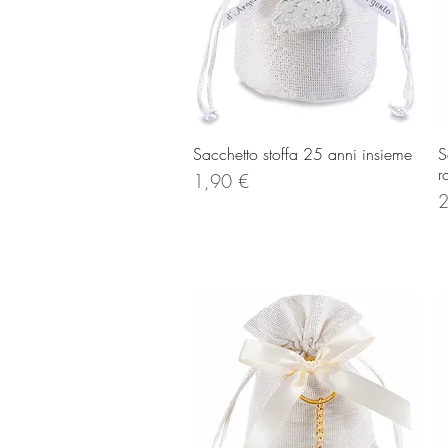
Vista rapida
Sacchetto stoffa 25 anni insieme
S
r
Prezzo
1,90 €
P
2