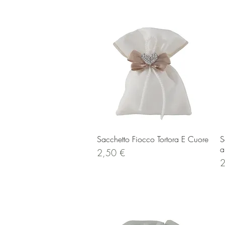
Vista rapida
Sacchetto Fiocco Tortora E Cuore
S
a
Prezzo
2,50 €
P
2