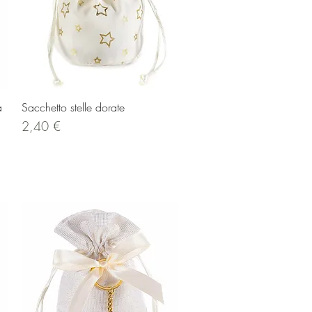
Vista rapida
a
Sacchetto stelle dorate
Prezzo
2,40 €