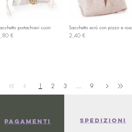
Vista rapida
Vista rapida
acchetto portachiavi cuori
Sacchetto ecrù con pizzo e ros
rezzo
Prezzo
,80 €
2,40 €
1
2
3
...
9
spedizioni
Pagamenti