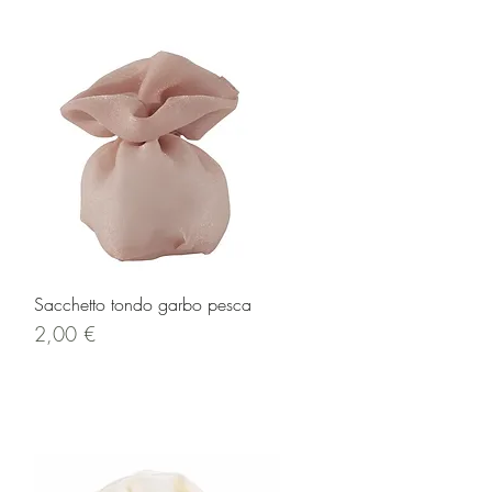
Vista rapida
Sacchetto tondo garbo pesca
Prezzo
2,00 €