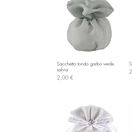
Vista rapida
Sacchetto tondo garbo verde
S
salvia
P
2
Prezzo
2,00 €