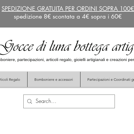
SPEDIZIONE GRATUITA PER ORDINI SOPRA 100
spedizione 8€ scontata a 4€ sopra i 60€
Gocce di luna bottega arti
oniere, partecipazioni, articoli regalo, gioielli artigianali e creazioni p
ticoli Regalo
Bomboniere e accessori
Partecipazioni e Coordinati gr