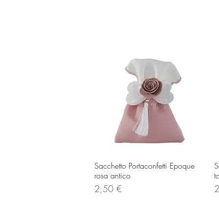
Vista rapida
Sacchetto Portaconfetti Epoque
S
rosa antico
t
Prezzo
P
2,50 €
2