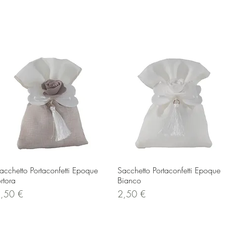
Vista rapida
Vista rapida
acchetto Portaconfetti Epoque
Sacchetto Portaconfetti Epoque
ortora
Bianco
rezzo
Prezzo
,50 €
2,50 €