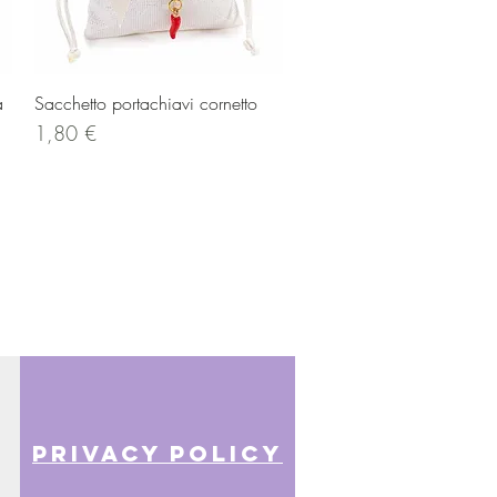
Vista rapida
a
Sacchetto portachiavi cornetto
Prezzo
1,80 €
privacy policy