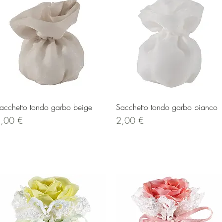
Vista rapida
Vista rapida
acchetto tondo garbo beige
Sacchetto tondo garbo bianco
rezzo
Prezzo
,00 €
2,00 €