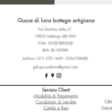
Gocce di luna bottega artigiana
Via Quintino Sella,31
13855 Valdengo (BI) ITALY
P.IVA: 02587880028
REA: BI-195989
telefono: 015 370 1669 - 3534758480
gdl.goccediluna@gmail.com
Servizio Clienti
Modalità di Pagamento
Condizioni di vendita
ORA
Cambi e Resi
Sabat