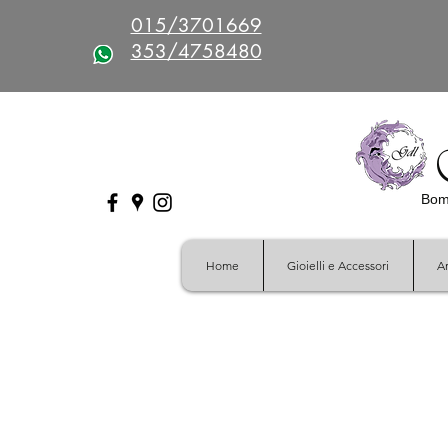
015/3701669
353/4758480
Bomb
Home
Gioielli e Accessori
Ar