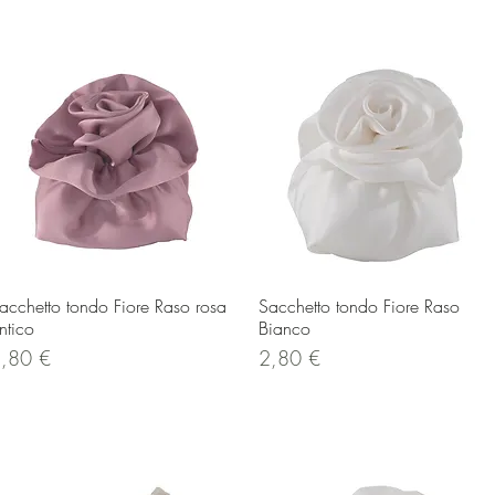
Vista rapida
Vista rapida
acchetto tondo Fiore Raso rosa
Sacchetto tondo Fiore Raso
ntico
Bianco
rezzo
Prezzo
,80 €
2,80 €