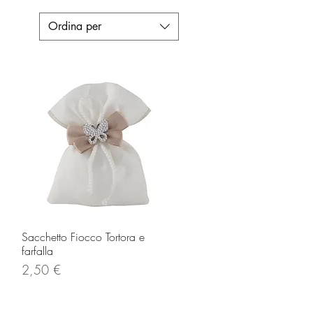
Ordina per
Vista rapida
Sacchetto Fiocco Tortora e
farfalla
Prezzo
2,50 €