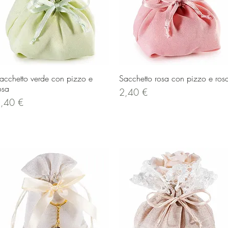
Vista rapida
Vista rapida
acchetto verde con pizzo e
Sacchetto rosa con pizzo e ros
osa
Prezzo
2,40 €
rezzo
,40 €