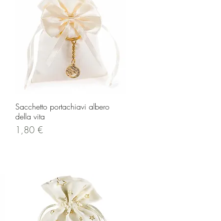
Vista rapida
Sacchetto portachiavi albero
della vita
Prezzo
1,80 €