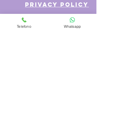
privacy policy
Telefono
Whatsapp
Azienda
Chi Siamo
Contattaci
Dove siamo
Recensioni
Servizio Clienti
Modalità di Pagamento
Condizioni di vendita
Cambi e Resi
Spese e tempi di Trasporto
Politica sulla privacy
Hai bisogno di aiuto?