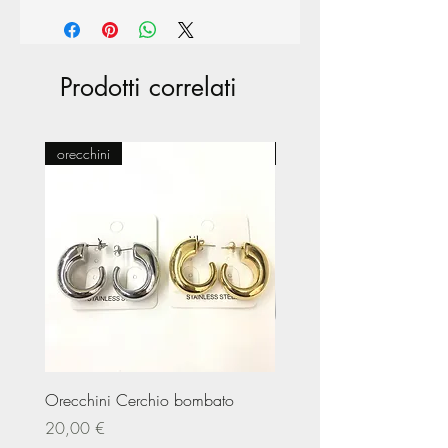
Prodotti correlati
orecchini
Pasticceria
Orecchini Cerchio bombato
Limited Edition – Amare
Prezzo
Prezzo
20,00 €
20,00 €