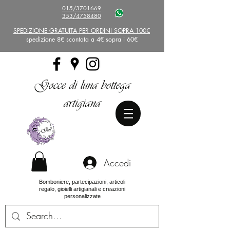
015/3701669
353/4758480
SPEDIZIONE GRATUITA PER ORDINI SOPRA 100€
spedizione 8€ scontata a 4€ sopra i 60€
Gocce di luna bottega
artigiana
Accedi
Bomboniere, partecipazioni, articoli
regalo, gioielli artigianali e creazioni
personalizzate