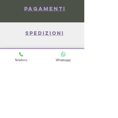
Pagamenti
spedizioni
privacy policy
Telefono
Whatsapp
Azienda
Chi Siamo
Contattaci
Dove siamo
Recensioni