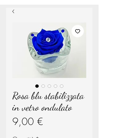
Rosa blu stabilizzata
in vetro ondulato
Prezzo
9,00 €