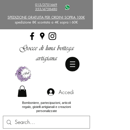
015/3701669
353/4758480
SPEDIZIONE GRATUITA PER ORDINI SOPRA 100€
spedizione 8€ scontata a 4€ sopra i 60€
Gocce di luna bottega
artigiana
Accedi
Bomboniere, partecipazioni, articoli
regalo, gioielli artigianali e creazioni
personalizzate