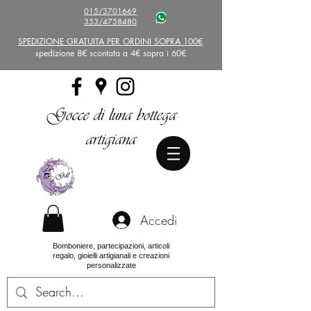
015/3701669
353/4758480
SPEDIZIONE GRATUITA PER ORDINI SOPRA 100€
spedizione 8€ scontata a 4€ sopra i 60€
Gocce di luna bottega
artigiana
Accedi
Bomboniere, partecipazioni, articoli
regalo, gioielli artigianali e creazioni
personalizzate