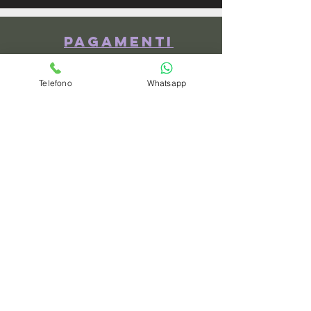
Pagamenti
Telefono
Whatsapp
spedizioni
privacy policy
Azienda
Chi Siamo
Contattaci
Dove siamo