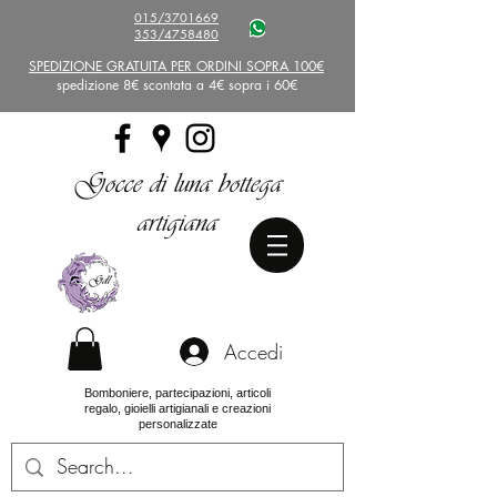
015/3701669
353/4758480
SPEDIZIONE GRATUITA PER ORDINI SOPRA 100€
spedizione 8€ scontata a 4€ sopra i 60€
Gocce di luna bottega
artigiana
Accedi
Bomboniere, partecipazioni, articoli
regalo, gioielli artigianali e creazioni
personalizzate