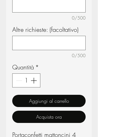
0/500
Altre richieste: (facoltativo)
0/500
Quantità
*
Aggiungi al carrello
Acquista ora
Portaconfetti mattoncini 4