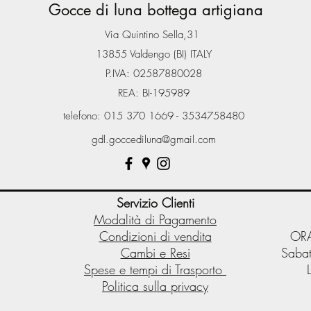
Gocce di luna bottega artigiana
Via Quintino Sella,31
13855 Valdengo (BI) ITALY
P.IVA: 02587880028
REA: BI-195989
telefono: 015 370 1669 - 3534758480
gdl.goccediluna@gmail.com
Servizio Clienti
Modalità di Pagamento
Condizioni di vendita
ORA
Cambi e Resi
Sabat
Spese e tempi di Trasporto
Politica sulla privacy