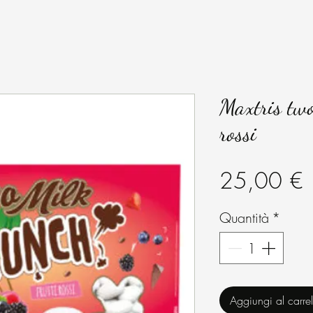
Maxtris two
rossi
P
25,00 €
Quantità
*
Aggiungi al carrel