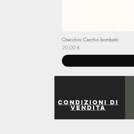
Orecchini Cerchio bombato
Prezzo
20,00 €
Condizioni di
vendita