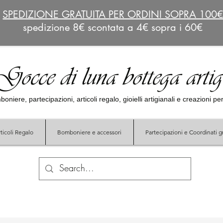
SPEDIZIONE GRATUITA PER ORDINI SOPRA 100
spedizione 8€ scontata a 4€ sopra i 60€
Gocce di luna bottega arti
oniere, partecipazioni, articoli regalo, gioielli artigianali e creazioni p
ticoli Regalo
Bomboniere e accessori
Partecipazioni e Coordinati gr