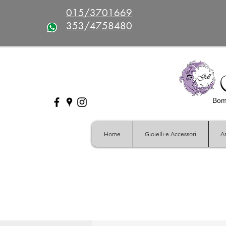
015/3701669
353/4758480
Bomb
Home
Gioielli e Accessori
Ar