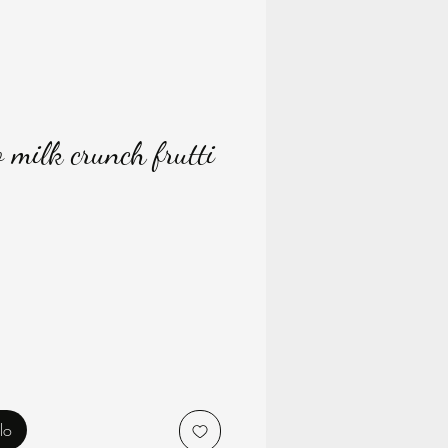
 milk crunch frutti
rezzo
lo