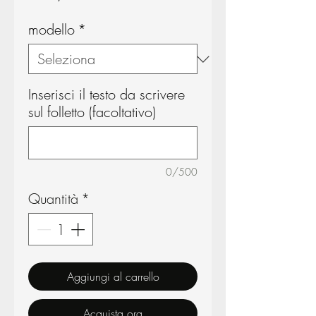
modello
*
Inserisci il testo da scrivere
sul folletto (facoltativo)
0/500
Quantità
*
Aggiungi al carrello
Acquista ora