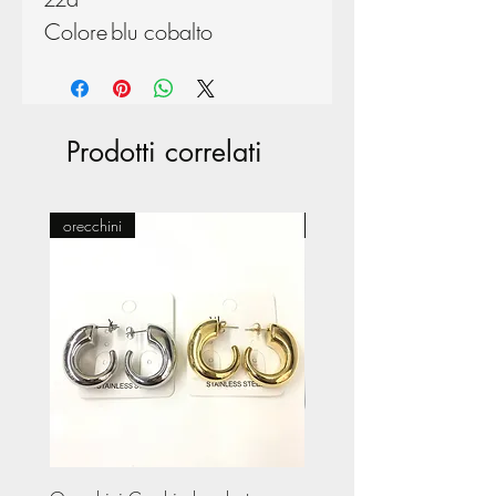
Colore
blu cobalto
Prodotti correlati
orecchini
Pasticceria