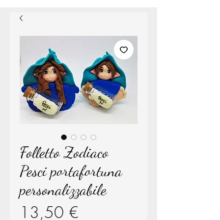
Folletto Zodiaco
Pesci portafortuna
personalizzabile
Prezzo
13,50 €