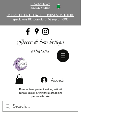
015/3701669
353/4758480
SPEDIZIONE GRATUITA PER ORDINI SOPRA 100€
spedizione 8€ scontata a 4€ sopra i 60€
Gocce di luna bottega
artigiana
Accedi
Bomboniere, partecipazioni, articoli
regalo, gioielli artigianali e creazioni
personalizzate