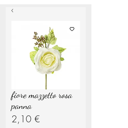
fiore mazzetto rosa
panna
Prezzo
2,10 €