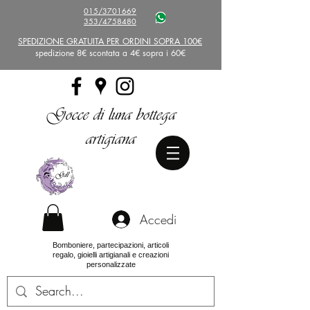
015/3701669
353/4758480
SPEDIZIONE GRATUITA PER ORDINI SOPRA 100€
spedizione 8€ scontata a 4€ sopra i 60€
Gocce di luna bottega
artigiana
Accedi
Bomboniere, partecipazioni, articoli
regalo, gioielli artigianali e creazioni
personalizzate