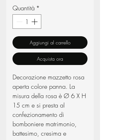
Quantità
*
Aggiungi al carrello
Acquista ora
Decorazione mazzetto rosa
aperta colore panna. La
misura della rosa è Ø 6 X H
15 cm e si presta al
confezionamento di
bomboniere matrimonio,
battesimo, cresima e