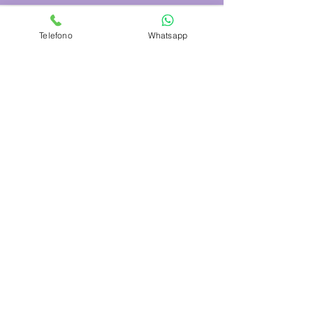
Telefono
Whatsapp
Azienda
Chi Siamo
Contattaci
Dove siamo
Recensioni
Servizio Clienti
Modalità di Pagamento
Condizioni di vendita
Cambi e Resi
Spese e tempi di Trasporto
Politica sulla privacy
Hai bisogno di aiuto?
Dal Martedì al Venerdì
ORARIO CONTINUATO 9:30 - 19