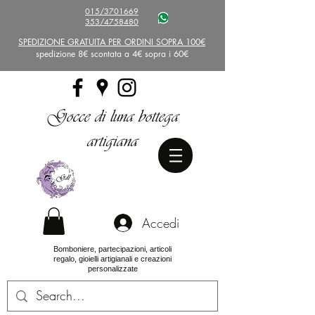
015/3701669
353/4758480
SPEDIZIONE GRATUITA PER ORDINI SOPRA 100€
spedizione 8€ scontata a 4€ sopra i 60€
Gocce di luna bottega
artigiana
Accedi
Bomboniere, partecipazioni, articoli
regalo, gioielli artigianali e creazioni
personalizzate