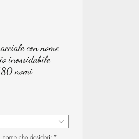
racciale con nome
io inossidabile
 180 nomi
rezzo
 il nome che desideri:
*