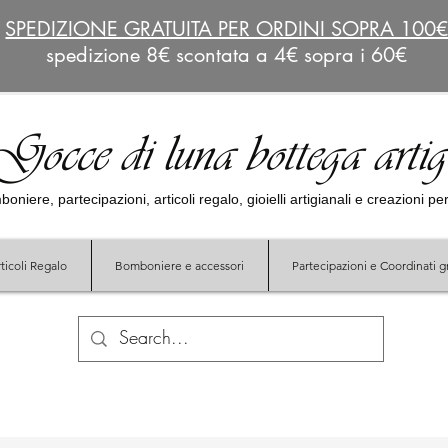
SPEDIZIONE GRATUITA PER ORDINI SOPRA 100
spedizione 8€ scontata a 4€ sopra i 60€
Gocce di luna bottega arti
oniere, partecipazioni, articoli regalo, gioielli artigianali e creazioni p
ticoli Regalo
Bomboniere e accessori
Partecipazioni e Coordinati gr