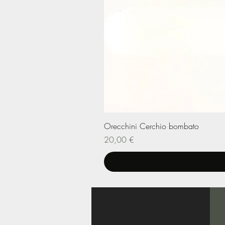
Orecchini Cerchio bombato
Prezzo
20,00 €