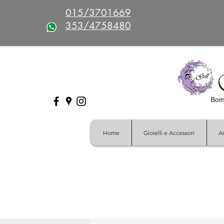
015/3701669
353/4758480
Bomb
Home
Gioielli e Accessori
Ar