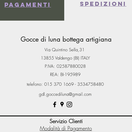
spedizioni
Pagamenti
Gocce di luna bottega artigiana
Via Quintino Sella,31
13855 Valdengo (BI) ITALY
P.IVA: 02587880028
REA: BI-195989
telefono: 015 370 1669 - 3534758480
gdl.goccediluna@gmail.com
Servizio Clienti
Modalità di Pagamento