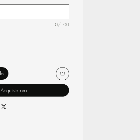
0/100
lo
Acquista ora