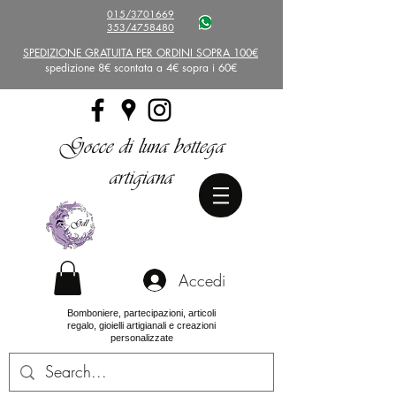
015/3701669
353/4758480
SPEDIZIONE GRATUITA PER ORDINI SOPRA 100€
spedizione 8€ scontata a 4€ sopra i 60€
Gocce di luna bottega
artigiana
Accedi
Bomboniere, partecipazioni, articoli
regalo, gioielli artigianali e creazioni
personalizzate