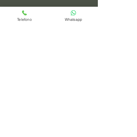
Telefono
Whatsapp
spedizioni
privacy policy
Azienda
Chi Siamo
Contattaci
Dove siamo
Recensioni
Servizio Clienti