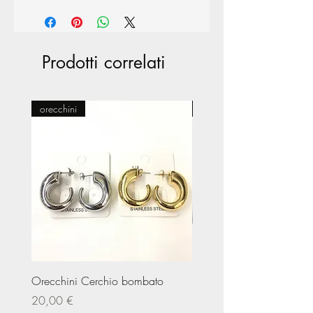
Prodotti correlati
orecchini
Pasticceria
Orecchini Cerchio bombato
Limited Edition – Amare
Prezzo
Prezzo
20,00 €
20,00 €