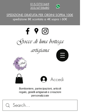
015/3701669
353/4758480
SPEDIZIONE GRATUITA PER ORDINI SOPRA 100€
spedizione 8€ scontata a 4€ sopra i 60€
Gocce di luna bottega
artigiana
Accedi
Bomboniere, partecipazioni, articoli
regalo, gioielli artigianali e creazioni
personalizzate