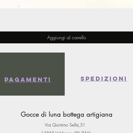
Vista rapida
Aggiungi al carrello
spedizioni
Pagamenti
Gocce di luna bottega artigiana
Via Quintino Sella,31