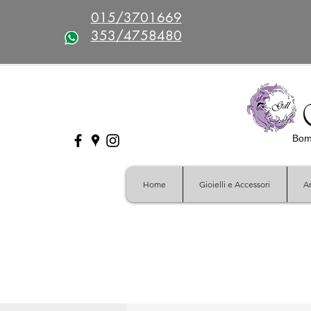
015/3701669
353/4758480
Bomb
Home
Gioielli e Accessori
Ar