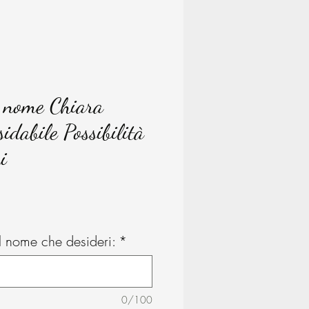
n nome Chiara
sidabile Possibilità
i
rezzo
 il nome che desideri:
*
0/100