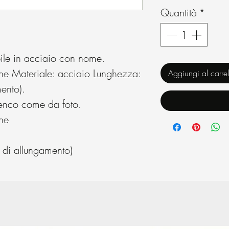
Quantità
*
bile in acciaio con nome.
one Materiale: acciaio Lunghezza:
Aggiungi al carrel
ento).
lenco come da foto.
ne
di allungamento)