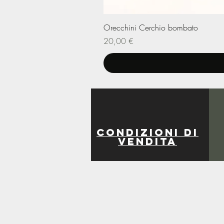
Orecchini Cerchio bombato
Prezzo
20,00 €
Condizioni di
vendita