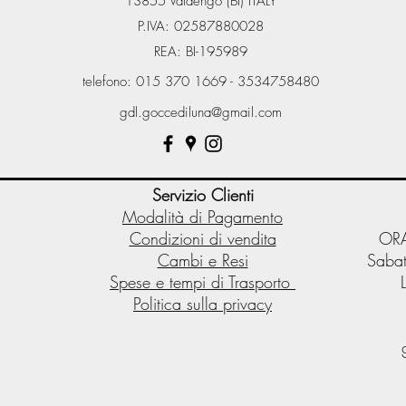
13855 Valdengo (BI) ITALY
P.IVA: 02587880028
REA: BI-195989
telefono: 015 370 1669 - 3534758480
gdl.goccediluna@gmail.com
Servizio Clienti
Modalità di Pagamento
Condizioni di vendita
ORA
Cambi e Resi
Sabat
Spese e tempi di Trasporto
Politica sulla privacy