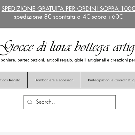
SPEDIZIONE GRATUITA PER ORDINI SOPRA 100
spedizione 8€ scontata a 4€ sopra i 60€
Gocce di luna bottega arti
oniere, partecipazioni, articoli regalo, gioielli artigianali e creazioni p
ticoli Regalo
Bomboniere e accessori
Partecipazioni e Coordinati gr