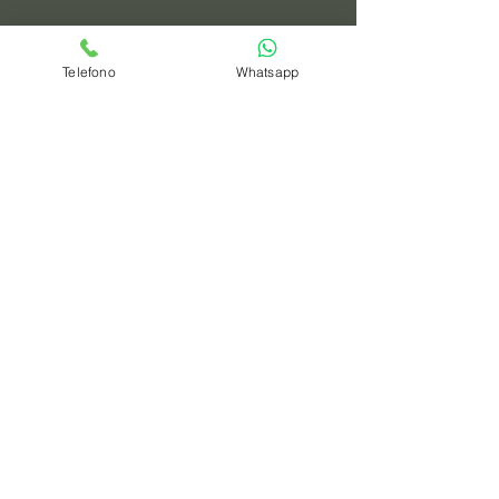
Telefono
Whatsapp
spedizioni
privacy policy
Azienda
Chi Siamo
Contattaci
Dove siamo
Recensioni
Servizio Clienti