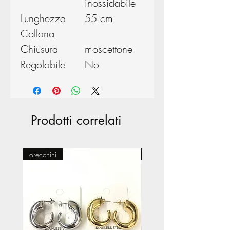
inossidabile
Lunghezza
55 cm
Collana
Chiusura
moscettone
Regolabile
No
Prodotti correlati
orecchini
Pasticceria