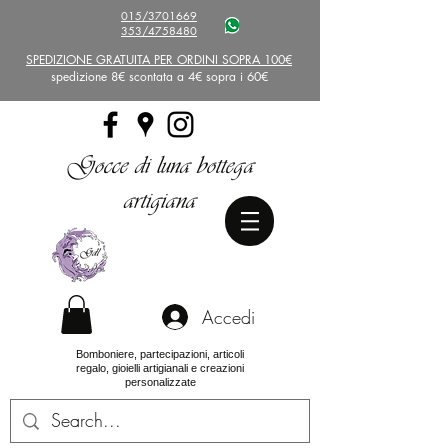
015/3701669
353/4758480
SPEDIZIONE GRATUITA PER ORDINI SOPRA 100€
spedizione 8€ scontata a 4€ sopra i 60€
Gocce di luna bottega
artigiana
Accedi
Bomboniere, partecipazioni, articoli
regalo, gioielli artigianali e creazioni
personalizzate