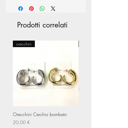
Prodotti correlati
orecchini
Pasticceria
Orecchini Cerchio bombato
Limited Edition – Amare
Prezzo
Prezzo
20,00 €
20,00 €