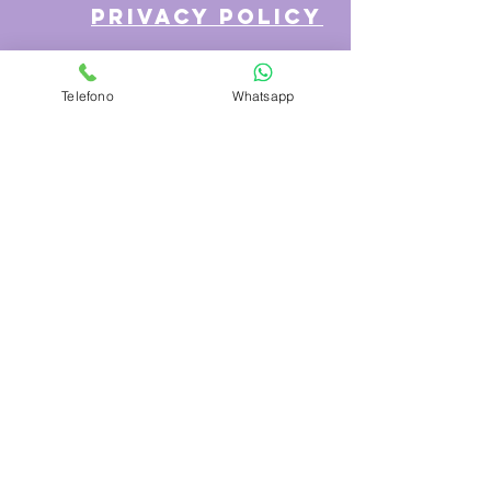
privacy policy
Telefono
Whatsapp
Azienda
Chi Siamo
Contattaci
Dove siamo
Recensioni
Servizio Clienti
Modalità di Pagamento
Condizioni di vendita
Cambi e Resi
Spese e tempi di Trasporto
Politica sulla privacy
Hai bisogno di aiuto?