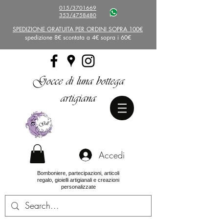
015/3701669
353/4758480
SPEDIZIONE GRATUITA PER ORDINI SOPRA 100€
spedizione 8€ scontata a 4€ sopra i 60€
Gocce di luna bottega
artigiana
Accedi
Bomboniere, partecipazioni, articoli
regalo, gioielli artigianali e creazioni
personalizzate