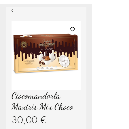
Ciocomandorla
Maxtris Mix Choco
Prezzo
30,00 €