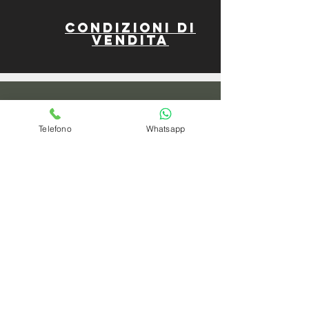
Condizioni di
vendita
Pagamenti
Telefono
Whatsapp
spedizioni
privacy policy