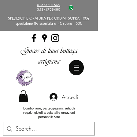
015/3701669
353/4758480
SPEDIZIONE GRATUITA PER ORDINI SOPRA 100€
spedizione 8€ scontata a 4€ sopra i 60€
Gocce di luna bottega
artigiana
Accedi
Bomboniere, partecipazioni, articoli
regalo, gioielli artigianali e creazioni
personalizzate