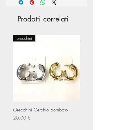
Prodotti correlati
orecchini
Pasticceria
Orecchini Cerchio bombato
Limited Edition – Amare
Prezzo
Prezzo
20,00 €
20,00 €