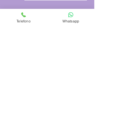
Telefono
Whatsapp
Azienda
Chi Siamo
Contattaci
Dove siamo
Recensioni
Servizio Clienti
Modalità di Pagamento
Condizioni di vendita
Cambi e Resi
Spese e tempi di Trasporto
Politica sulla privacy
Hai bisogno di aiuto?
Dal Martedì al Venerdì