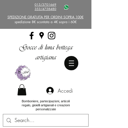
015/3701669
353/4758480
SPEDIZIONE GRATUITA PER ORDINI SOPRA 100€
spedizione 8€ scontata a 4€ sopra i 60€
Gocce di luna bottega
artigiana
Accedi
Bomboniere, partecipazioni, articoli
regalo, gioielli artigianali e creazioni
personalizzate