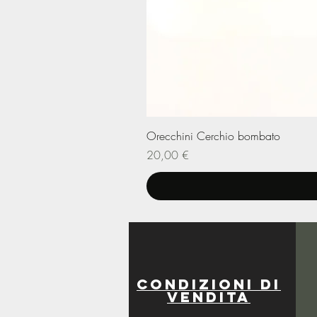
Orecchini Cerchio bombato
Prezzo
20,00 €
Condizioni di
vendita