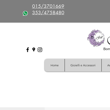
015/3701669
353/4758480
Bomb
Home
Gioielli e Accessori
Ar