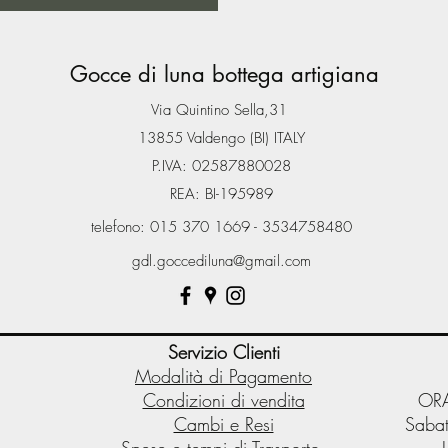
Gocce di luna bottega artigiana
Via Quintino Sella,31
13855 Valdengo (BI) ITALY
P.IVA: 02587880028
REA: BI-195989
telefono: 015 370 1669 - 3534758480
gdl.goccediluna@gmail.com
Servizio Clienti
Modalità di Pagamento
Condizioni di vendita
ORA
Cambi e Resi
Sabat