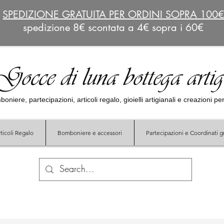
SPEDIZIONE GRATUITA PER ORDINI SOPRA 100
spedizione 8€ scontata a 4€ sopra i 60€
Gocce di luna bottega arti
oniere, partecipazioni, articoli regalo, gioielli artigianali e creazioni p
ticoli Regalo
Bomboniere e accessori
Partecipazioni e Coordinati gr