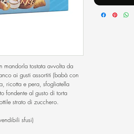
on mandorla tostata avvolta da
anco ai gusti assortiti (babà con
 ricotta e pera, sfogliatella
o fondente al gusto di torta
ttile strato di zucchero.
ndibili sfusi)