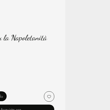
 la Napoletanità
rezzo
lo
Acquista ora