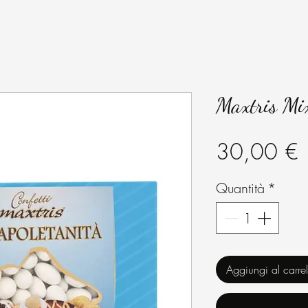
Maxtris Mix
P
30,00 €
Quantità
*
Aggiungi al carrel